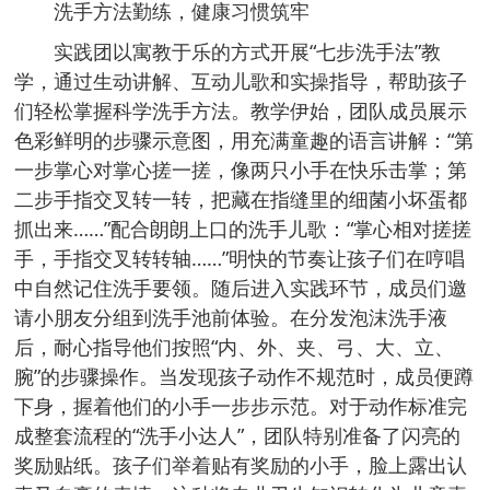
洗手方法勤练，健康习惯筑牢
实践团以寓教于乐的方式开展“七步洗手法”教
学，通过生动讲解、互动儿歌和实操指导，帮助孩子
们轻松掌握科学洗手方法。教学伊始，团队成员展示
色彩鲜明的步骤示意图，用充满童趣的语言讲解：“第
一步掌心对掌心搓一搓，像两只小手在快乐击掌；第
二步手指交叉转一转，把藏在指缝里的细菌小坏蛋都
抓出来……”配合朗朗上口的洗手儿歌：“掌心相对搓搓
手，手指交叉转转轴……”明快的节奏让孩子们在哼唱
中自然记住洗手要领。随后进入实践环节，成员们邀
请小朋友分组到洗手池前体验。在分发泡沫洗手液
后，耐心指导他们按照“内、外、夹、弓、大、立、
腕”的步骤操作。当发现孩子动作不规范时，成员便蹲
下身，握着他们的小手一步步示范。对于动作标准完
成整套流程的“洗手小达人”，团队特别准备了闪亮的
奖励贴纸。孩子们举着贴有奖励的小手，脸上露出认